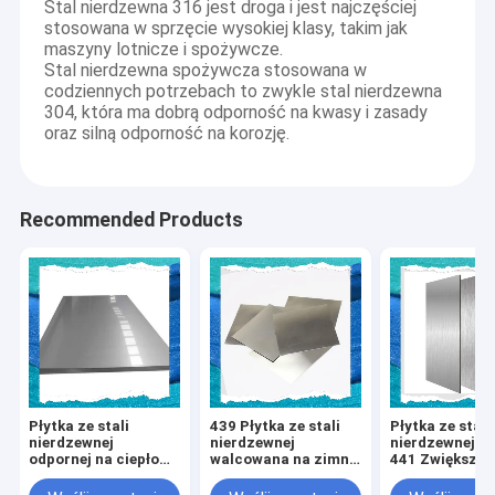
Stal nierdzewna 316 jest droga i jest najczęściej
stosowana w sprzęcie wysokiej klasy, takim jak
maszyny lotnicze i spożywcze.
Stal nierdzewna spożywcza stosowana w
codziennych potrzebach to zwykle stal nierdzewna
304, która ma dobrą odporność na kwasy i zasady
oraz silną odporność na korozję.
Recommended Products
Płytka ze stali
439 Płytka ze stali
Płytka ze stali
nierdzewnej
nierdzewnej
nierdzewnej kl
odpornej na ciepło
walcowana na zimno
441 Zwiększo
FOB Term 2 mm
o doskonałej
wydajność 0,
Grade 409L
wydajności
20 mm