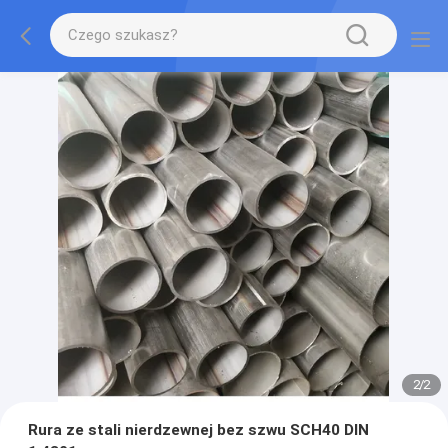
2
/
2
Rura ze stali nierdzewnej bez szwu SCH40 DIN