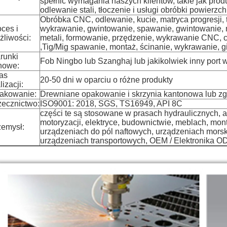
spełnić wymagania naszych klientów, takie jak prod
odlewanie stali, tłoczenie i usługi obróbki powierzch
Obróbka CNC, odlewanie, kucie, matryca progresji, t
ces i
wykrawanie, gwintowanie, spawanie, gwintowanie, ni
żliwości:
metali, formowanie, przędzenie, wykrawanie CNC, 
,Tig/Mig spawanie, montaż, ścinanie, wykrawanie, gięci
runki
Fob Ningbo lub Szanghaj lub jakikolwiek inny port
nowe:
as
20-50 dni w oparciu o różne produkty
lizacji:
akowanie:
Drewniane opakowanie i skrzynia kantonowa lub z
zecznictwo:
ISO9001: 2018, SGS, TS16949, API 8C
części te są stosowane w prasach hydraulicznych, au
motoryzacji, elektryce, budownictwie, meblach, mo
zemysł:
urządzeniach do pól naftowych, urządzeniach morsk
urządzeniach transportowych, OEM / Elektronika ODM