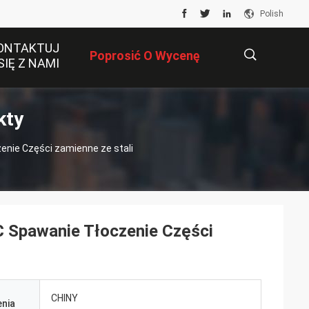
Polish
ONTAKTUJ
Poprosić O Wycenę
SIĘ Z NAMI
kty
描
enie Części zamienne ze stali
述
C Spawanie Tłoczenie Części
CHINY
nia