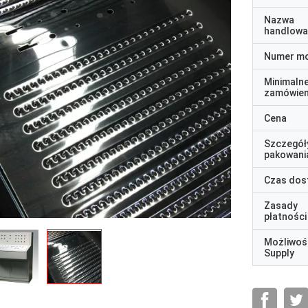
Nazwa
handlowa
Numer m
Minimaln
zamówien
Cena
Szczegół
pakowani
Czas dos
Zasady
płatności
Możliwoś
Supply