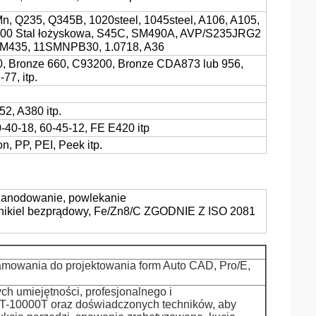
Mn, Q235, Q345B, 1020steel, 1045steel, A106, A105,
00 Stal łożyskowa, S45C, SM490A, AVP/S235JRG2
CM435, 11SMNPB30, 1.0718, A36
, Bronze 660, C93200, Bronze CDA873 lub 956,
7, itp.
2, A380 itp.
0-40-18, 60-45-12, FE E420 itp
, PP, PEI, Peek itp.
, anodowanie, powlekanie
nikiel bezprądowy, Fe/Zn8/C ZGODNIE Z ISO 2081
mowania do projektowania form Auto CAD, Pro/E,
 umiejętności, profesjonalnego i
T-10000T oraz doświadczonych techników, aby