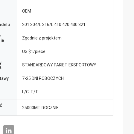
OEM
odelu
201 304/L 316/L 410 420 430 321
e
Zgodnie z projektem
ie
US $1/piece
y
STANDARDOWY PAKIET EKSPORTOWY
a
tawy
7-25 DNI ROBOCZYCH
L/C, T/T
ć
25000MT ROCZNIE