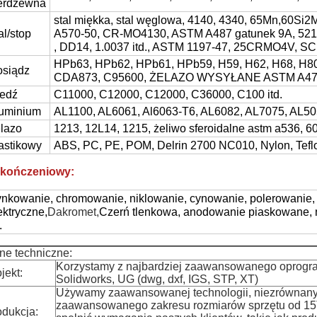
erdzewna
stal miękka, stal węglowa, 4140, 4340, 65Mn,60Si2
al/stop
A570-50, CR-MO4130, ASTM A487 gatunek 9A, 521
, DD14, 1.0037 itd., ASTM 1197-47, 25CRMO4V, S
HPb63, HPb62, HPb61, HPb59, H59, H62, H68, H80
siądz
CDA873, C95600, ŻELAZO WYSYŁANE ASTM A47-7
edź
C11000, C12000, C12000, C36000, C100 itd.
uminium
AL1100, AL6061, Al6063-T6, AL6082, AL7075, AL505
lazo
1213, 12L14, 1215, żeliwo sferoidalne astm a536, 6
astikowy
ABS, PC, PE, POM, Delrin 2700 NC010, Nylon, Teflon
kończeniowy:
nkowanie, chromowanie, niklowanie, cynowanie, polerowanie
ektryczne,
Dakromet,
Czerń tlenkowa, anodowanie piaskowane, 
.
ne techniczne:
Korzystamy z najbardziej zaawansowanego oprogra
jekt:
Solidworks, UG (dwg, dxf, IGS, STP, XT)
Używamy zaawansowanej technologii, niezrównanych
zaawansowanego zakresu rozmiarów sprzętu od 15
odukcja: