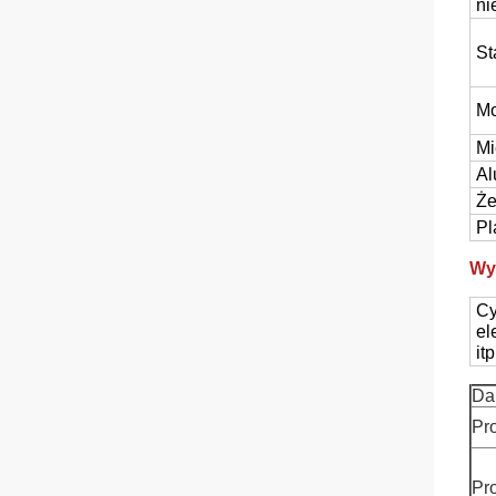
ni
St
Mo
Mi
Al
Że
Pl
Wy
Cy
el
itp
Da
Pro
Pr