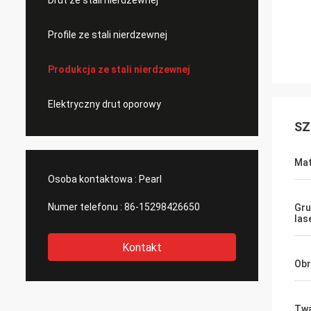
Drut ze stali nierdzewnej
Profile ze stali nierdzewnej
Produkcja ze stali nierdzewnej
Elektryczny drut oporowy
SZ
Mat
Osoba kontaktowa :
Pearl
Numer telefonu :
86-15298426650
Gru
las
Kontakt
Obr
Tw