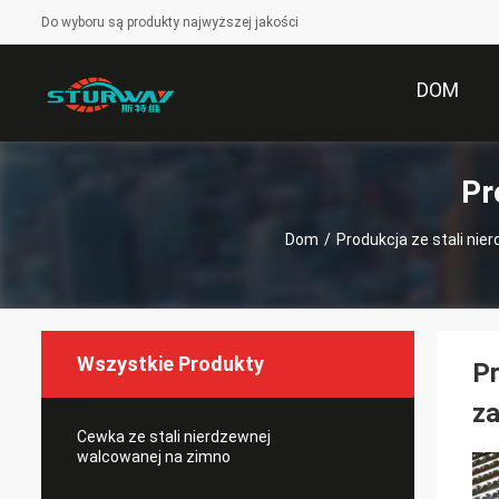
Do wyboru są produkty najwyższej jakości
DOM
Pr
Dom
/
Produkcja ze stali nie
Wszystkie Produkty
Pr
za
Cewka ze stali nierdzewnej
walcowanej na zimno