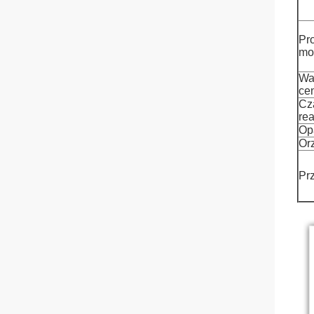
Pro
mo
Wa
ce
Cz
rea
Op
Or
Pr