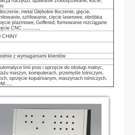
ukcja narzędzi, spawanie zrobotyzowane, kucie,
ni
łoczenie, metal Głębokie tłoczenie, gięcie,
towanie, szlifowanie, cięcie laserowe, obróbka
cięcie plazmowe, Goffered, formowanie rozciągane
e CNC .............,
 w CHINY
godnie z wymaganiami klientów
tomatyce linii pras i sprzęcie do obsługi matryc,
ntażu maszyn, komputerach, przemyśle lotniczym,
ich, sprzęcie kopalnianym, maszynach rolniczych,
......