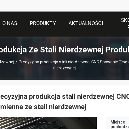
SK
O NAS
PRODUKTY
AKTUALNOŚCI
odukcja Ze Stali Nierdzewnej Produ
rdzewnej
/
Precyzyjna produkcja stali nierdzewnej CNC Spawanie Tłocz
nierdzewnej
ecyzyjna produkcja stali nierdzewnej CN
mienne ze stali nierdzewnej
Miejsce
pochodze