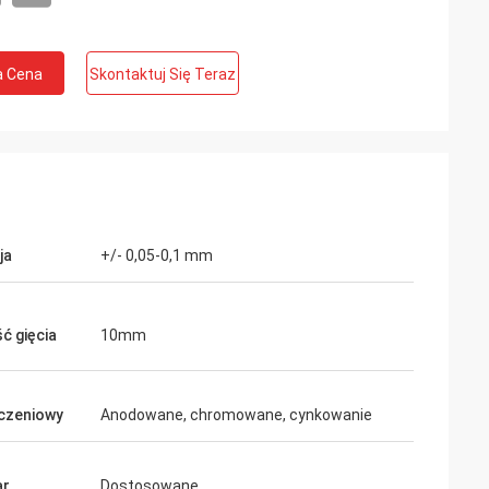
a Cena
Skontaktuj Się Teraz
ja
+/- 0,05-0,1 mm
ć gięcia
10mm
czeniowy
Anodowane, chromowane, cynkowanie
ar
Dostosowane