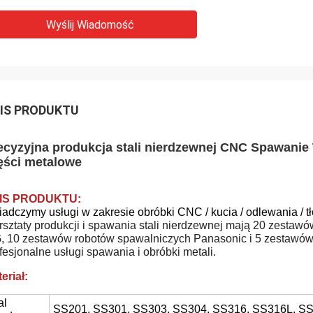
Wyślij Wiadomość
IS PRODUKTU
ecyzyjna produkcja stali nierdzewnej CNC Spawanie
ęści metalowe
IS PRODUKTU:
adczymy usługi w zakresie obróbki CNC / kucia / odlewania / tło
sztaty produkcji i spawania stali nierdzewnej mają 20 zest
, 10 zestawów robotów spawalniczych Panasonic i 5 zestawów
fesjonalne usługi spawania i obróbki metali.
eriał:
al
SS201, SS301, SS303, SS304, SS316, SS316L, SS41