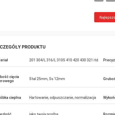
Najlepsz
CZEGÓŁY PRODUKTU
eriał
201 304/L 316/L 310S 410 420 430 321 itd.
Precyz
bość cięcia
Stal 25mm, Ss 12mm
Gruboś
erowego
óbka cieplna
Hartowanie, odpuszczanie, normalizacja
Wykoń
ardość
jako twoja prośba
Rozmi