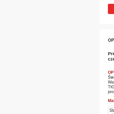
OP
Pr
cz
OP
Świ
War
TIG
pro
Mat
St