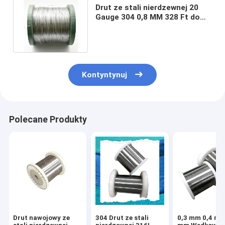
Drut ze stali nierdzewnej 20
Gauge 304 0,8 MM 328 Ft do
rzeźbienia biżuterii w ratach
Kontyntynuj
Polecane Produkty
Drut nawojowy ze
304 Drut ze stali
0,3 mm 0,4 mm