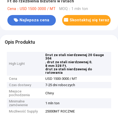
Ft do rzeźbienia biżuterii w ratach
Cena：USD 1500-3000 / MT
MOQ：1 mln ton
Najlepsza cena
Skontaktuj się teraz
Opis Produktu
Drut ze stali nierdzewnej 20 Gauge
304
,
,
drut ze stali nierdzewnej 0
High Light
,
8 mm 328 Ft
drut ze stali nierdzewnej do
ratowania
Cena
USD 1500-3000 / MT
Czas dostawy
7-25 dni roboczych
Miejsce
Chiny
pochodzenia
Minimalne
1 mln ton
zamówienie
Możliwość Supply
25000MT ROCZNIE