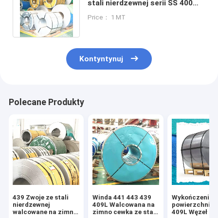
stali nierdzewnej serii SS 400
443 441 Do zastosowań
Price： 1 MT
domowych
Kontyntynuj
Polecane Produkty
439 Zwoje ze stali
Winda 441 443 439
Wykończenie
nierdzewnej
409L Walcowana na
powierzchnio
walcowane na zimno
zimno cewka ze stali
409L Węzeł ze 