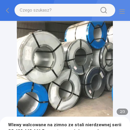
2
/
3
Wlewy walcowane na zimno ze stali nierdzewnej serii