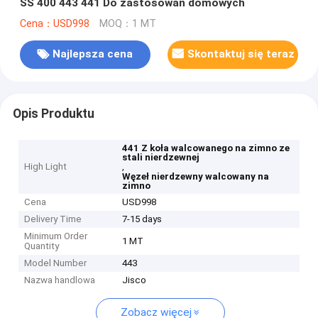
SS 400 443 441 Do zastosowań domowych
Cena：USD998
MOQ：1 MT
Najlepsza cena
Skontaktuj się teraz
Opis Produktu
441 Z koła walcowanego na zimno ze
stali nierdzewnej
High Light
,
Węzeł nierdzewny walcowany na
zimno
Cena
USD998
Delivery Time
7-15 days
Minimum Order
1 MT
Quantity
Model Number
443
Nazwa handlowa
Jisco
Zobacz więcej