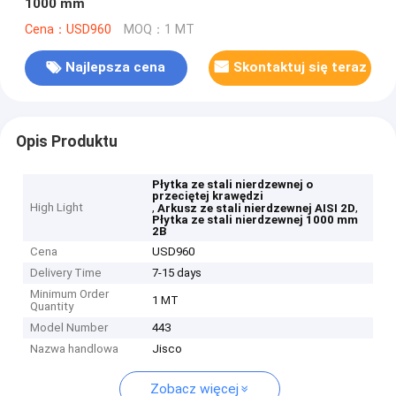
1000 mm
Cena：USD960
MOQ：1 MT
Najlepsza cena
Skontaktuj się teraz
Opis Produktu
Płytka ze stali nierdzewnej o
przeciętej krawędzi
High Light
,
,
Arkusz ze stali nierdzewnej AISI 2D
Płytka ze stali nierdzewnej 1000 mm
2B
Cena
USD960
Delivery Time
7-15 days
Minimum Order
1 MT
Quantity
Model Number
443
Nazwa handlowa
Jisco
Zobacz więcej