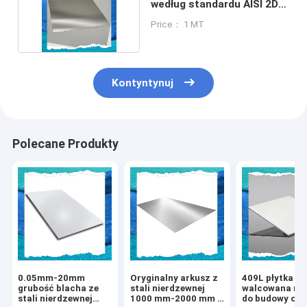
według standardu AISI 2D
1000 mm
Price： 1 MT
Kontyntynuj
Polecane Produkty
0.05mm-20mm
Oryginalny arkusz z
409L płytka s
grubość blacha ze
stali nierdzewnej
walcowana na
stali nierdzewnej
1000 mm-2000 mm z
do budowy o